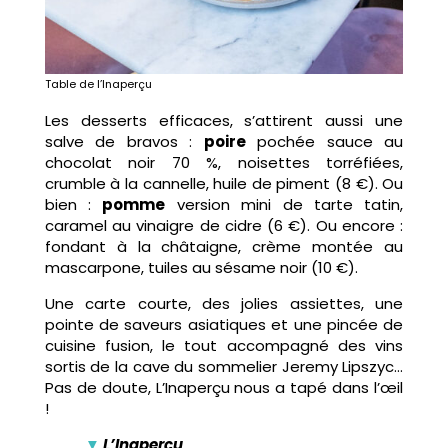
Table de l’Inaperçu
Les desserts efficaces, s’attirent aussi une
salve de bravos :
poire
pochée sauce au
chocolat noir 70 %, noisettes torréfiées,
crumble à la cannelle, huile de piment (8 €). Ou
bien :
pomme
version mini de tarte tatin,
caramel au vinaigre de cidre (6 €). Ou encore :
fondant à la châtaigne, crème montée au
mascarpone, tuiles au sésame noir (10 €).
Une carte courte, des jolies assiettes, une
pointe de saveurs asiatiques et une pincée de
cuisine fusion, le tout accompagné des vins
sortis de la cave du sommelier Jeremy Lipszyc…
Pas de doute, L’Inaperçu nous a tapé dans l’œil
!
▼
L’Inaperçu