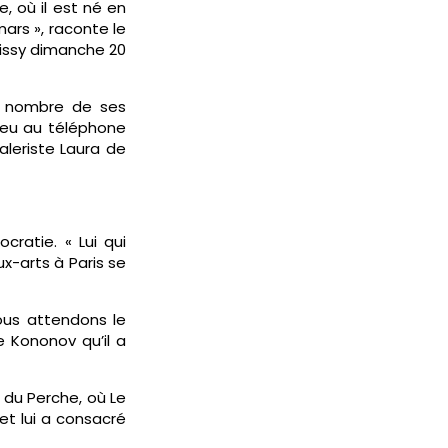
, où il est né en
ars », raconte le
oissy dimanche 20
e nombre de ses
 eu au téléphone
aleriste Laura de
cratie. « Lui qui
ux-arts à Paris se
ous attendons le
 Kononov qu’il a
e du Perche, où Le
et lui a consacré