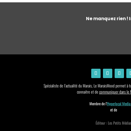
Ne manquez rien ! I
Spécialiste de l’actualité du Marais, Le MaraisMood permet à to
connaitre et de
communiquer dans le M
Membre de l’
Hyperlocal Media
et de
Éditeur : Les Petits Média