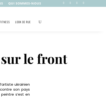
NS
QUI SOMMES-NOUS
FITNESS
LOOK DE RUE
sur le front
’artiste ukrainien
 contre son pays
 peintre s’est en