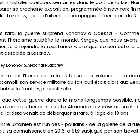
t s’installer quelques semaines dans le port de la Mer Noire
éparer sa prochaine exposition, programmée à New York fin m
dre Lazarew, qui l’a d’ailleurs accompagné à l’aéroport de R
lus tard, la guerre surprend Kononov à Odessa. « Comm
nt l’héroïsme stupéfie le monde, Sergey, que nous avons
hésité à rejoindre la résistance », explique de son côté la g
st associée à Lazarew.
gey Kononov & Alexandre Lazarew
ndra car l’heure est à la défense des valeurs de la démo
complir son service militaire du fait qu’il était alors aux Bea
ui sur le front ! », poursuit-elle.
 que cette guerre durera le moins longtemps possible, n
y avec impatience », ajoute Alexandre Lazarew au sujet de
 l’artiste venait de débarquer à Paris, à l’âge de 19 ans.
intre ukrainien est l’un des « poulains » de la galerie de la ru
it sa connaissance en 2016, a été subjugué par son travail 