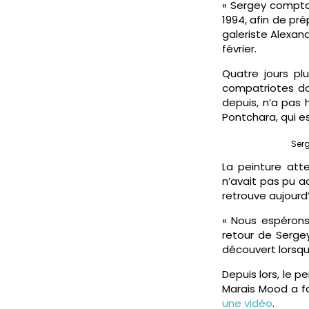
« Sergey comptai
1994, afin de pr
galeriste Alexan
février.
Quatre jours p
compatriotes do
depuis, n’a pas 
Pontchara, qui e
Ser
La peinture atte
n’avait pas pu ac
retrouve aujourd’h
« Nous espérons
retour de Serge
découvert lorsque
Depuis lors, le pe
Marais Mood a fa
une vidéo
.