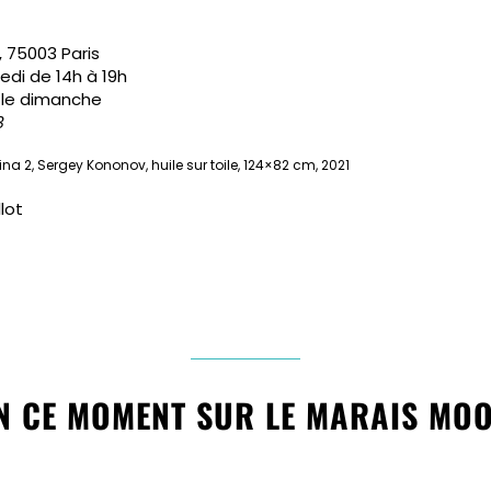
, 75003 Paris
di de 14h à 19h
t le dimanche
3
tina 2, Sergey Kononov, huile sur toile, 124×82 cm, 2021
llot
N CE MOMENT SUR LE MARAIS MO