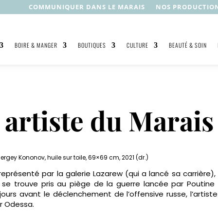
COMMUNIQUER DANS LE MARAIS
NOS PRODUCTIO
BOIRE & MANGER
BOUTIQUES
CULTURE
BEAUTÉ & SOIN
 artiste du Marais 
Sergey Kononov, huile sur toile, 69×69 cm, 2021 (dr.)
représenté par la galerie Lazarew (qui a lancé sa carrière), l
se trouve pris au piège de la guerre lancée par Poutine
jours avant le déclenchement de l’offensive russe, l’artiste
r Odessa.