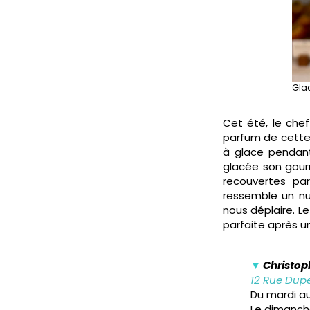
Glac
Cet été, le chef
parfum de cette 
à glace pendant
glacée son gour
recouvertes pa
ressemble un nu
nous déplaire. L
parfaite après un
▼
Christop
12 Rue Dupe
Du mardi a
Le dimanch