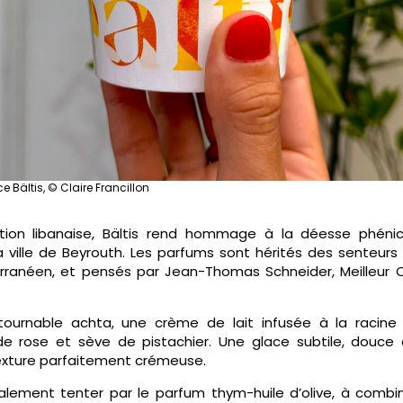
e Bältis, © Claire Francillon
ition libanaise, Bältis rend hommage à la déesse phén
a ville de Beyrouth. Les parfums sont hérités des senteur
rranéen, et pensés par Jean-Thomas Schneider, Meilleur O
tournable achta, une crème de lait infusée à la racine d
de rose et sève de pistachier. Une glace subtile, douce
texture parfaitement crémeuse.
alement tenter par le parfum thym-huile d’olive, à combin