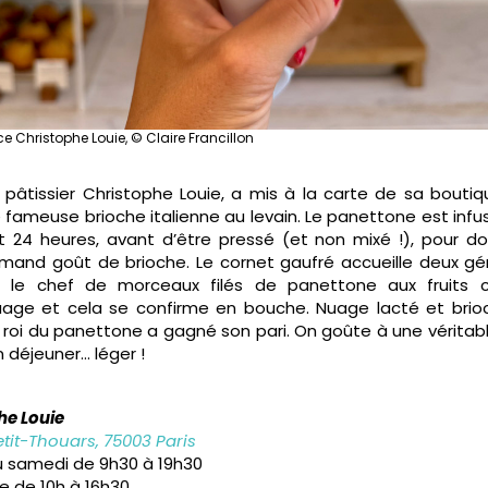
e Christophe Louie, © Claire Francillon
 pâtissier Christophe Louie, a mis à la carte de sa bouti
fameuse brioche italienne au levain. Le panettone est infus
 24 heures, avant d’être pressé (et non mixé !), pour d
mand goût de brioche. Le cornet gaufré accueille deux gé
r le chef de morceaux filés de panettone aux fruits co
age et cela se confirme en bouche. Nuage lacté et brio
e roi du panettone a gagné son pari. On goûte à une véritab
 déjeuner… léger !
he Louie
tit-Thouars, 75003 Paris
u samedi de 9h30 à 19h30
e de 10h à 16h30