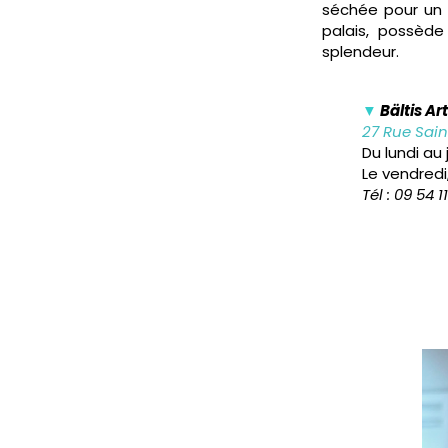
séchée pour un d
palais, possèd
splendeur.
▼
Bältis Ar
27 Rue Sain
Du lundi au 
Le vendredi
Tél : 09 54 1