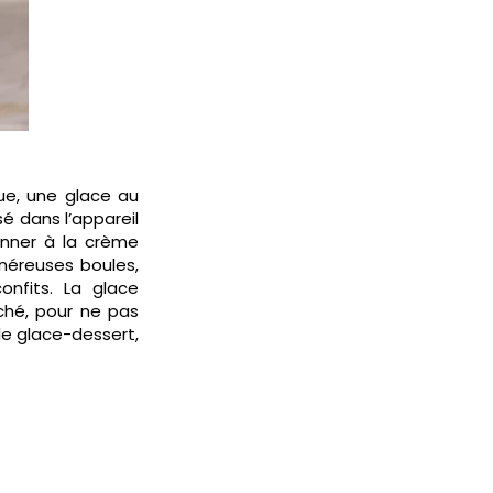
que, une glace au
é dans l’appareil
onner à la crème
néreuses boules,
nfits. La glace
ché, pour ne pas
le glace-dessert,