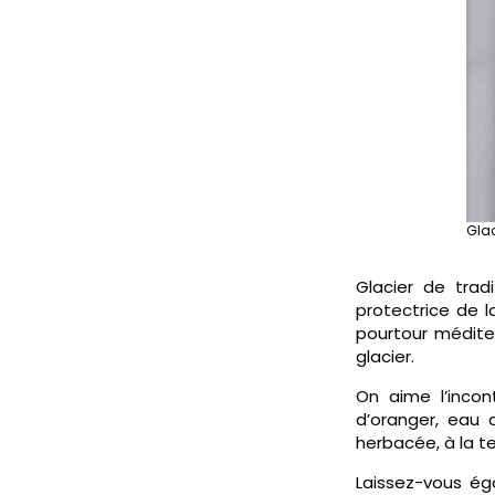
Glac
Glacier de trad
protectrice de l
pourtour médite
glacier.
On aime l’incon
d’oranger, eau 
herbacée, à la 
Laissez-vous ég