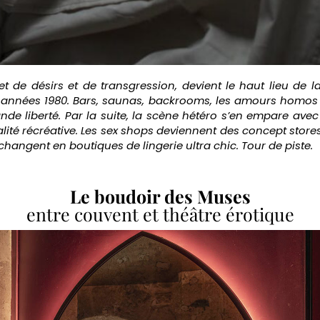
et de désirs et de transgression, devient le haut lieu de l
 années 1980. Bars, saunas, backrooms, les amours homos 
nde liberté. Par la suite, la scène hétéro s’en empare a
alité récréative. Les sex shops deviennent des concept store
changent en boutiques de lingerie ultra chic. Tour de piste.
Le boudoir des Muses
entre couvent et théâtre érotique