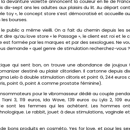
 la devanture violette annoncent la couleur en Ile de Franc
is dix-sept ans les adultes aux plaisirs du lit. Au départ ca
ntèle toy », le concept store s’est démocratisé et accueille au
 les bourses.
 le public a même vieilli. On a fait du chemin depuis les s
ut dire qu’au love store « le Passage », le client est roi et le 
e est formée par les marques et par des sexologues. Ne vo
s demande « quel genre de stimulation recherchez-vous ? 
ique qui sent bon, on trouve une abondance de joujoux 
omanizer destiné au plaisir clitoridien. Il cartonne depuis di
igma Lelo à double stimulation clitoris et point G, 244 euros
oris, point G, point A comme prostate féminine).
consommateurs pour le vibromasseur dédié au couple pendan
o Tiani 3, 119 euros, Ida Wave, 139 euros ou Lyla 2, 109 e
e sont les femmes qui les achètent. Les hommes ont
nologique. Le rabbit, jouet à deux stimulations, vaginale et 
 de bons produits en cosméto, Yes for love, et pour les se