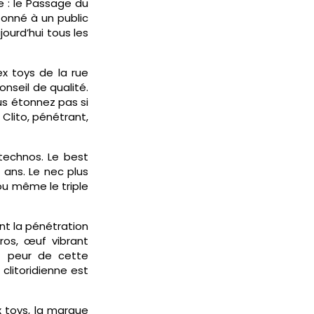
e : le Passage du
ntonné à un public
jourd’hui tous les
ex toys de la rue
conseil de qualité.
us étonnez pas si
Clito, pénétrant,
technos. Le best
x ans. Le nec plus
 ou même le triple
t la pénétration
uros, œuf vibrant
 peur de cette
clitoridienne est
x toys, la marque