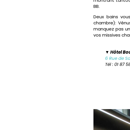
montrant tantôt
BB.
Deux bains vous
chambre): Vénus
manquez pas un t
vos missives char
▼ Hôtel Bo
6 Rue de Sa
Tél : 01 87 