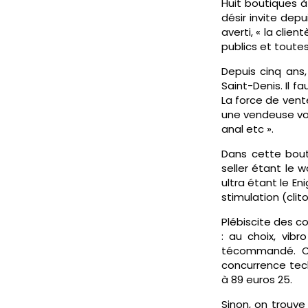
Huit boutiques à
désir invite depu
averti, « la clie
publics et toutes
Depuis cinq ans,
Saint-Denis. Il fa
La force de vent
une vendeuse vou
anal etc ».
Dans cette bout
seller étant le w
ultra étant le En
stimulation (clit
Plébiscite des 
: au choix, vibr
técommandé. C
concurrence tech
à 89 euros 25.
Sinon, on trouve