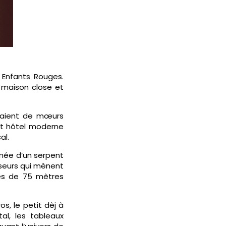
 Enfants Rouges.
e maison close et
étaient de mœurs
cet hôtel moderne
al.
rnée d’un serpent
nseurs qui mènent
es de 75 mètres
os, le petit dèj à
al, les tableaux