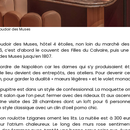
Boudoir des Muses
udoir des Muses, hôtel 4 étoiles, non loin du marché des
6, c’est d’abord le couvent des Filles du Calvaire, puis un
 des Muses jusqu’en 1807.
 ordre de Napoléon car les dames qui s’y produisaient 
, le lieu devient des entrepôts, des ateliers. Pour devenir 
, pour garder la dualité « mœurs légères » et le volet monac
e pupitre est dans un style de confessionnal. La moquette o
it salon que l’on peut fermer avec des rideaux. Et aux asce
Une visite des 28 chambres dont un loft pour 6 personn
n style classique avec un clin d’oeil porno chic.
n roulotte tziganes ornent les lits. La nuitée est à 300 eur
ur l’atrium chaleureux. Le long des murs rose sentiment