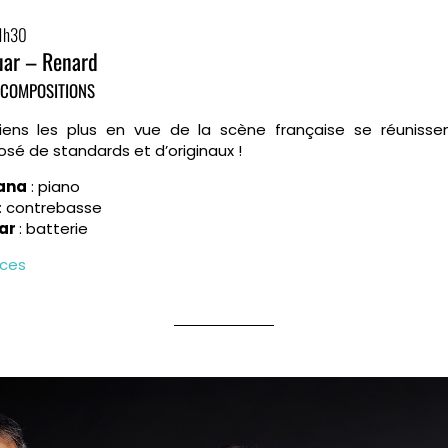
21h30
ar – Renard
 COMPOSITIONS
iens les plus en vue de la scène française se réunisse
sé de standards et d’originaux !
ana
: piano
: contrebasse
ar
: batterie
aces