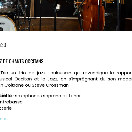
1h30
Z DE CHANTS OCCITANS
rio un trio de jazz toulousain qui revendique le rappor
usical Occitan et le Jazz, en s’imprégnant du son mode
ohn Coltrane ou Steve Grossman.
iello
: saxophones soprano et tenor
ontrebasse
tterie
aces