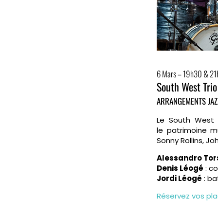
6 Mars – 19h30 & 2
South West Trio
ARRANGEMENTS JAZ
Le South West T
le patrimoine m
Sonny Rollins, J
Alessandro Tors
Denis Léogé
: c
Jordi Léogé
: ba
Réservez vos pl