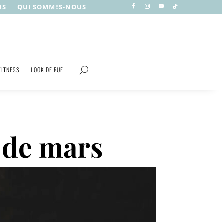
NS
QUI SOMMES-NOUS
FITNESS
LOOK DE RUE
s de mars