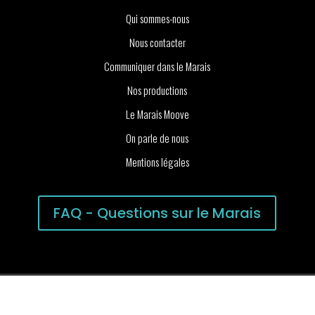
Qui sommes-nous
Nous contacter
Communiquer dans le Marais
Nos productions
Le Marais Moove
On parle de nous
Mentions légales
FAQ - Questions sur le Marais
Nous utilisons des cookies pour vous garantir la meilleure
expérience sur notre site web. Si vous continuez à utiliser ce
site, nous supposerons que vous en êtes satisfait.
Ok