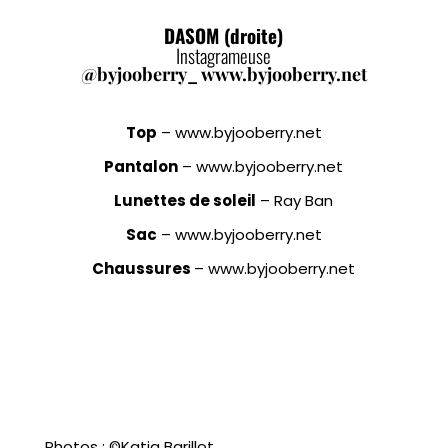
DASOM (droite)
Instagrameuse
@byjooberry_ www.byjooberry.net
Top
– www.byjooberry.net
Pantalon
– www.byjooberry.net
Lunettes de soleil
– Ray Ban
Sac
– www.byjooberry.net
Chaussures
– www.byjooberry.net
Photos : ©Katia Barillot