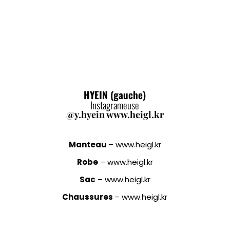
HYEIN (gauche)
Instagrameuse
@y.hyein www.heigl.kr
Manteau
– www.heigl.kr
Robe
– www.heigl.kr
Sac
– www.heigl.kr
Chaussures
– www.heigl.kr