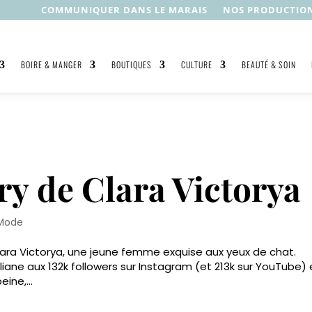
COMMUNIQUER DANS LE MARAIS
NOS PRODUCTIO
BOIRE & MANGER
BOUTIQUES
CULTURE
BEAUTÉ & SOIN
ry de Clara Victorya
Mode
 Clara Victorya, une jeune femme exquise aux yeux de chat.
 liane aux 132k followers sur Instagram (et 213k sur YouTube) 
ine,...